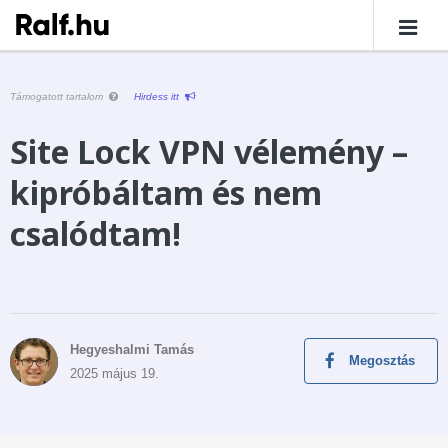
Támogatott tartalom
Hirdess itt
Site Lock VPN vélemény –
kipróbáltam és nem
csalódtam!
Hegyeshalmi Tamás
Megosztás
2025 május 19.