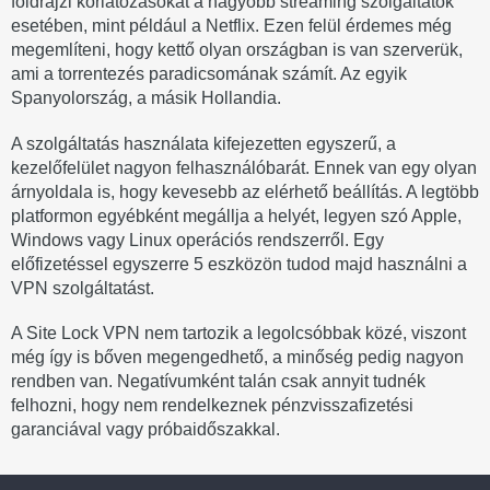
földrajzi korlátozásokat a nagyobb streaming szolgáltatók
esetében, mint például a Netflix. Ezen felül érdemes még
megemlíteni, hogy kettő olyan országban is van szerverük,
ami a torrentezés paradicsomának számít. Az egyik
Spanyolország, a másik Hollandia.
A szolgáltatás használata kifejezetten egyszerű, a
kezelőfelület nagyon felhasználóbarát. Ennek van egy olyan
árnyoldala is, hogy kevesebb az elérhető beállítás. A legtöbb
platformon egyébként megállja a helyét, legyen szó Apple,
Windows vagy Linux operációs rendszerről. Egy
előfizetéssel egyszerre 5 eszközön tudod majd használni a
VPN szolgáltatást.
A Site Lock VPN nem tartozik a legolcsóbbak közé, viszont
még így is bőven megengedhető, a minőség pedig nagyon
rendben van. Negatívumként talán csak annyit tudnék
felhozni, hogy nem rendelkeznek pénzvisszafizetési
garanciával vagy próbaidőszakkal.