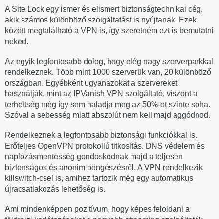
A Site Lock egy ismer és elismert biztonságtechnikai cég,
akik számos különböző szolgáltatást is nyújtanak. Ezek
között megtalálható a VPN is, így szeretném ezt is bemutatni
neked.
Az egyik legfontosabb dolog, hogy elég nagy szerverparkkal
rendelkeznek. Több mint 1000 szerverük van, 20 különböző
országban. Egyébként ugyanazokat a szervereket
használják, mint az IPVanish VPN szolgáltató, viszont a
terheltség még így sem haladja meg az 50%-ot szinte soha.
Szóval a sebesség miatt abszolút nem kell majd aggódnod.
Rendelkeznek a legfontosabb biztonsági funkciókkal is.
Erőteljes OpenVPN protokollú titkosítás, DNS védelem és
naplózásmentesség gondoskodnak majd a teljesen
biztonságos és anonim böngészésről. A VPN rendelkezik
killswitch-csel is, amihez tartozik még egy automatikus
újracsatlakozás lehetőség is.
Ami mindenképpen pozitívum, hogy képes feloldani a