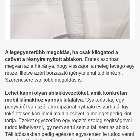
A legegyszerűbb megoldás, ha csak kilógatod a
csövet a résnyire nyitott ablakon.
Ennek azonban
megvan az a hátránya, hogy visszajön a meleg levegő egy
része. Illetve azért borzasztó igénytelenül tud kinézni.
Szerencsére van jobb megoldás is.
Lehet kapni olyan ablakkivezetőket, amik konkrétan
mobil klímákhoz vannak kitalálva.
Gyakorlatilag egy
ponyváról van szó, ami cipzárral nyitható és zárható. Így
tökéletesen körülöleli majd a csövet, a meleget pedig kint
tartja. Ezeket egyszerűen egy rögzítő szalag segítségével
tudod felhelyezni, így nem sérül sem a fal, sem az ablak.
Téli időszakban pedig egészen egyszerűen le tudod venni