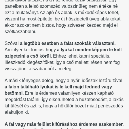
panelban a felső szomszéd valószínűleg nem értékelné
ezt a mutatványt. Az ajtó és ablak is működőképes lehet,
viszont ha most építettél be új hőszigetelt üveg ablakokat,
akkor azokat nem biztos, hogy szívesen kezded majd el
szétkaszabolni.
Szóval
a legtöbb esetben a falat szokták választani.
Ami ilyenkor fontos, hogy
a lyukat mindenképpen le kell
szigetelni a cső körül.
Ehhez lehet kapni speciális,
illeszkedő kiegészítőket. Így a cső melletti résen nem fog
visszajönni a szabadból a meleg.
A másik lényeges dolog, hogy a nyári időszak lezárultával
a falon található lyukat is le kell majd fedned vagy
betömni.
Erre is érdemes valamilyen készen kapható
megoldást találni, így elkerülheted a huzatosodást, a lakás
kihűlését és azt is, hogy a hőkülönbözet miatt penészedés
alakuljon ki.
A fal vagy más felület kifúrásához érdemes szakember,