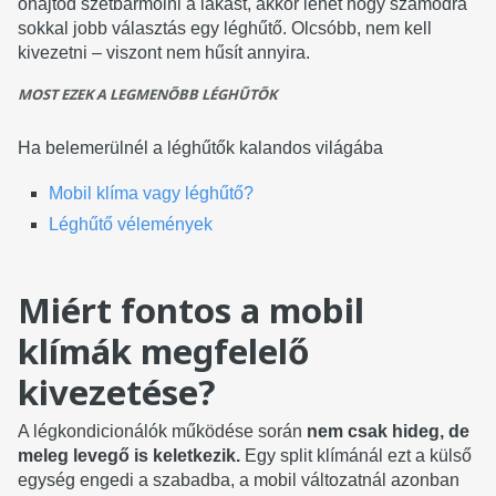
óhajtod szétbarmolni a lakást, akkor lehet hogy számodra
sokkal jobb választás egy léghűtő. Olcsóbb, nem kell
kivezetni – viszont nem hűsít annyira.
MOST EZEK A LEGMENŐBB LÉGHŰTŐK
Ha belemerülnél a léghűtők kalandos világába
Mobil klíma vagy léghűtő?
Léghűtő vélemények
Miért fontos a mobil
klímák megfelelő
kivezetése?
A légkondicionálók működése során
nem csak hideg, de
meleg levegő is keletkezik.
Egy split klímánál ezt a külső
egység engedi a szabadba, a mobil változatnál azonban