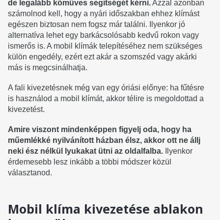
de legalább kőműves segítségét kérni.
Azzal azonban
számolnod kell, hogy a nyári időszakban ehhez klímást
egészen biztosan nem fogsz már találni. Ilyenkor jó
alternatíva lehet egy barkácsolósabb kedvű rokon vagy
ismerős is. A mobil klímák telepítéséhez nem szükséges
külön engedély, ezért ezt akár a szomszéd vagy akárki
más is megcsinálhatja.
A fali kivezetésnek még van egy óriási előnye: ha fűtésre
is használod a mobil klímát, akkor télire is megoldottad a
kivezetést.
Amire viszont mindenképpen figyelj oda, hogy ha
műemlékké nyilvánított házban élsz, akkor ott ne állj
neki ész nélkül lyukakat ütni az oldalfalba.
Ilyenkor
érdemesebb lesz inkább a többi módszer közül
választanod.
Mobil klíma kivezetése ablakon