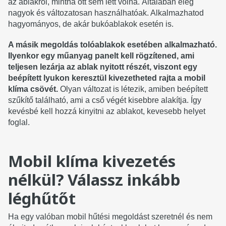
az ablakról, mintha ott sem lett volna. Általában elég
nagyok és változatosan használhatóak. Alkalmazhatod
hagyományos, de akár bukóablakok esetén is.
A másik megoldás tolóablakok esetében alkalmazható.
Ilyenkor egy műanyag panelt kell rögzítened, ami
teljesen lezárja az ablak nyitott részét, viszont egy
beépített lyukon keresztül kivezetheted rajta a mobil
klíma csövét.
Olyan változat is létezik, amiben beépített
szűkítő található, ami a cső végét kisebbre alakítja. Így
kevésbé kell hozzá kinyitni az ablakot, kevesebb helyet
foglal.
Mobil klíma kivezetés
nélkül? Válassz inkább
léghűtőt
Ha egy valóban mobil hűtési megoldást szeretnél és nem