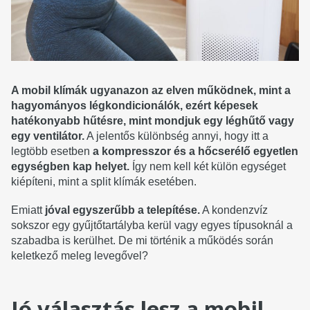
A mobil klímák ugyanazon az elven működnek, mint a
hagyományos légkondicionálók, ezért képesek
hatékonyabb hűtésre, mint mondjuk egy léghűtő vagy
egy ventilátor.
A jelentős különbség annyi, hogy itt a
legtöbb esetben
a kompresszor és a hőcserélő egyetlen
egységben kap helyet.
Így nem kell két külön egységet
kiépíteni, mint a split klímák esetében.
Emiatt
jóval egyszerűbb a telepítése.
A kondenzvíz
sokszor egy gyűjtőtartályba kerül vagy egyes típusoknál a
szabadba is kerülhet. De mi történik a működés során
keletkező meleg levegővel?
Jó választás lesz a mobil