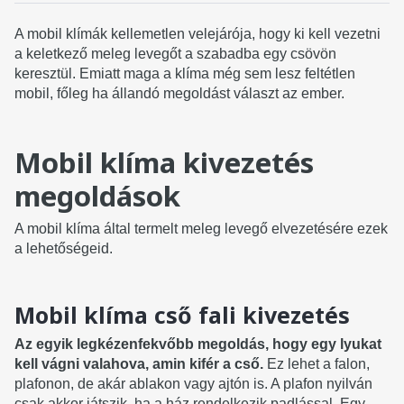
A mobil klímák kellemetlen velejárója, hogy ki kell vezetni
a keletkező meleg levegőt a szabadba egy csövön
keresztül. Emiatt maga a klíma még sem lesz feltétlen
mobil, főleg ha állandó megoldást választ az ember.
Mobil klíma kivezetés
megoldások
A mobil klíma által termelt meleg levegő elvezetésére ezek
a lehetőségeid.
Mobil klíma cső fali kivezetés
Az egyik legkézenfekvőbb megoldás, hogy egy lyukat
kell vágni valahova, amin kifér a cső.
Ez lehet a falon,
plafonon, de akár ablakon vagy ajtón is. A plafon nyilván
csak akkor játszik, ha a ház rendelkezik padlással. Egy