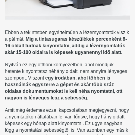
Ebben a tekintetben egyértelműen a lézernyomtatók viszik
a pálmát.
Míg a tintasugaras készülékek percenként 8-
16 oldalt tudnak kinyomtatni, addig a lézernyomtatók
akár 15-100 oldalra is képesek ugyanennyi idő alatt.
Nyilván ez egy otthoni környezetben, ahol mondjuk
hetente kinyomtatsz néhány oldalt, nem annyira lényeges
szempont. Viszont
egy irodában, ahol többen is
használnák egyszerre a gépet és akár több száz
oldalas dokumentumokat is kell néha nyomtatni, ott
nagyon is lényeges lesz a sebesség.
Amit még érdemes ezzel kapcsolatban megjegyezni, hogy
a nyomtatókon általában fel van tűntve, hogy hány oldalt
képesek egy hónap alatt kinyomtatni. Ez ugye nagyban
függ a nyomtatási sebességtől is. Van azonban egy másik