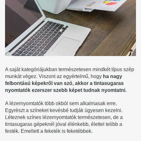
A saját kategóriájukban természetesen mindkét típus szép
munkát végez. Viszont az egyértelmű, hogy
ha nagy
felbontású képekről van szó, akkor a tintasugaras
nyomtatók ezerszer szebb képet tudnak nyomtatni.
A lézernyomtatók több okból sem alkalmasak erre.
Egyrészt a színeket kevésbé tudják ügyesen kezelni.
Léteznek színes lézernyomtatók természetesen, de a
tintasugaras gépeknél jóval élénkebb, élettel telibb a
festék. Emellett a feketék is feketébbek.