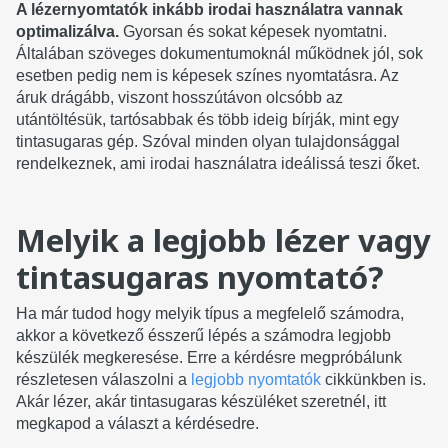
A lézernyomtatók inkább irodai használatra vannak
optimalizálva.
Gyorsan és sokat képesek nyomtatni.
Általában szöveges dokumentumoknál működnek jól, sok
esetben pedig nem is képesek színes nyomtatásra. Az
áruk drágább, viszont hosszútávon olcsóbb az
utántöltésük, tartósabbak és több ideig bírják, mint egy
tintasugaras gép. Szóval minden olyan tulajdonsággal
rendelkeznek, ami irodai használatra ideálissá teszi őket.
Melyik a legjobb lézer vagy
tintasugaras nyomtató?
Ha már tudod hogy melyik típus a megfelelő számodra,
akkor a következő ésszerű lépés a számodra legjobb
készülék megkeresése. Erre a kérdésre megpróbálunk
részletesen válaszolni a
legjobb nyomtatók
cikkünkben is.
Akár lézer, akár tintasugaras készüléket szeretnél, itt
megkapod a választ a kérdésedre.