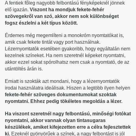
A fentiek főleg nagyobb felbontású fényképeknél jönnek
elő igazán.
Viszont ha mondjuk fekete-fehér
szövegekről van szó, akkor nem sok különbséget
fogsz észlelni a két típus között.
Érdemes még megemlíteni a monokróm nyomtatókat is,
amik csak fekete tintát vagy port használnak.
Lézernyomtatók esetében gyakoribb, hogy egyáltalán nem
kezelnek színeket. Ha nem szeretnél képeket nyomtatni,
akkor ezzel sokat spórolhatsz nem csak a nyomtató, de az
utántöltés árán is.
Emiatt is szokták azt mondani, hogy a lézernyomtatók
irodai használatra ideálisak. Hiszen a legtöbb ilyen helyen
fekete-fehér szöveges dokumentumokat szoktak
nyomtatni. Ehhez pedig tökéletes megoldás a lézer.
Ha viszont szeretnél nagy felbontású, minőségi fotókat
nyomtatni, akkor vannak olyan tintasugaras
készülékek, amiket kifejezetten erre a célra fejlesztettek
ki.
Ezeknél gyönyörűek a színek, a nagy felbontást is jól