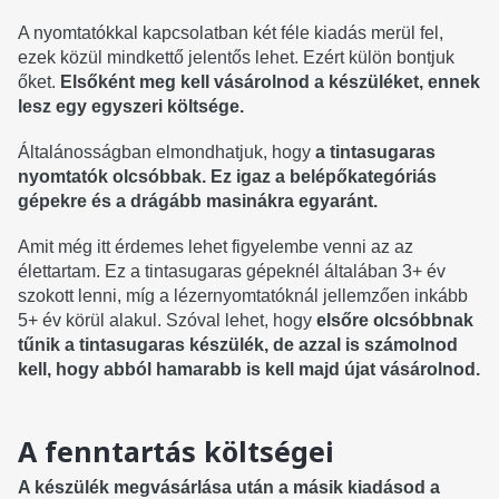
A nyomtatókkal kapcsolatban két féle kiadás merül fel,
ezek közül mindkettő jelentős lehet. Ezért külön bontjuk
őket.
Elsőként meg kell vásárolnod a készüléket, ennek
lesz egy egyszeri költsége.
Általánosságban elmondhatjuk, hogy
a tintasugaras
nyomtatók olcsóbbak. Ez igaz a belépőkategóriás
gépekre és a drágább masinákra egyaránt.
Amit még itt érdemes lehet figyelembe venni az az
élettartam. Ez a tintasugaras gépeknél általában 3+ év
szokott lenni, míg a lézernyomtatóknál jellemzően inkább
5+ év körül alakul. Szóval lehet, hogy
elsőre olcsóbbnak
tűnik a tintasugaras készülék, de azzal is számolnod
kell, hogy abból hamarabb is kell majd újat vásárolnod.
A fenntartás költségei
A készülék megvásárlása után a másik kiadásod a