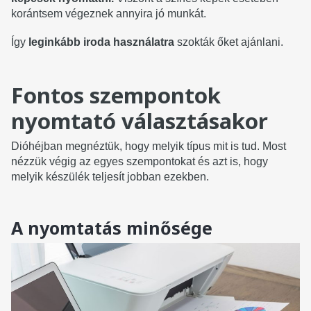
korántsem végeznek annyira jó munkát.
Így
leginkább iroda használatra
szokták őket ajánlani.
Fontos szempontok
nyomtató választásakor
Dióhéjban megnéztük, hogy melyik típus mit is tud. Most
nézzük végig az egyes szempontokat és azt is, hogy
melyik készülék teljesít jobban ezekben.
A nyomtatás minősége