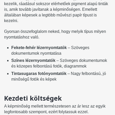
kezelik, ráadásul sokszor elérhetőek pigment alapú tinták
is, amik tovább javítanak a képminőségen. Emellett
általában képesek a legtöbb művészi papír típust is
kezelni.
Gyorsan összefoglalom neked, hogy melyik típus milyen
nyomtatáshoz való.
Fekete-fehér lézernyomtatók
– Szöveges
dokumentumok nyomtatása
Színes lézernyomtatók
– Szöveges dokumentumok
és közepes felbontású fotók, diagrammok
Tintasugaras fotónyomtatók
– Nagy felbontású, jó
minőségű fotók és képek
Kezdeti költségek
A képminőség mellett természetesen az ár lesz az egyik
legfontosabb szempont, ezért folytassuk ezzel.