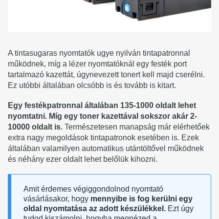
A tintasugaras nyomtatók ugye nyilván tintapatronnal
működnek, míg a lézer nyomtatóknál egy festék port
tartalmazó kazettát, úgynevezett tonert kell majd cserélni.
Ez utóbbi általában olcsóbb is és tovább is kitart.
Egy festékpatronnal általában 135-1000 oldalt lehet
nyomtatni. Míg egy toner kazettával sokszor akár 2-
10000 oldalt is.
Természetesen manapság már elérhetőek
extra nagy megoldások tintapatronok esetében is. Ezek
általában valamilyen automatikus utántöltővel működnek
és néhány ezer oldalt lehet belőlük kihozni.
Amit érdemes végiggondolnod nyomtató
vásárlásakor, hogy
mennyibe is fog kerülni egy
oldal nyomtatása az adott készülékkel.
Ezt úgy
tudod kiszámolni, hogyha megnézed a