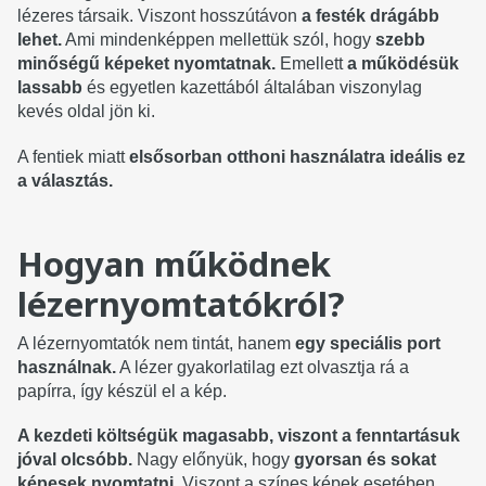
lézeres társaik. Viszont hosszútávon
a festék drágább
lehet.
Ami mindenképpen mellettük szól, hogy
szebb
minőségű képeket nyomtatnak.
Emellett
a működésük
lassabb
és egyetlen kazettából általában viszonylag
kevés oldal jön ki.
A fentiek miatt
elsősorban otthoni használatra ideális ez
a választás.
Hogyan működnek
lézernyomtatókról?
A lézernyomtatók nem tintát, hanem
egy speciális port
használnak.
A lézer gyakorlatilag ezt olvasztja rá a
papírra, így készül el a kép.
A kezdeti költségük magasabb, viszont a fenntartásuk
jóval olcsóbb.
Nagy előnyük, hogy
gyorsan és sokat
képesek nyomtatni.
Viszont a színes képek esetében