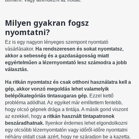
Milyen gyakran fogsz
nyomtatni?
Ez is egy nagyon lényeges szempont nyomtató
vásárlásakor.
Ha rendszeresen és sokat nyomtatsz,
akkor a sebesség és a gazdaságosság miatt
egyértelműen a lézernyomtató lesz számodra a jobb
választás.
Ha ritkán nyomtatsz és csak otthoni használatra kell a
gép, akkor vonzó megoldás lehet valamelyik
belépőkategóriás tintasugaras gép.
Ezzel kettő
probléma adódhat. Az egyiket már említettem fentebb,
hogy olcsó gépnek drága a tintája. A másik gond viszont
az ezekkel, hogy
a ritkán használt tintapatronok
beszáradhatnak.
Ilyenkor érdemes lehet elgondolkozni
egy olcsóbb lézernyomtatón vagy időről-időre nyomtatni
néhány oldalt csak azért, hogy ne száradjon be a kazetta.