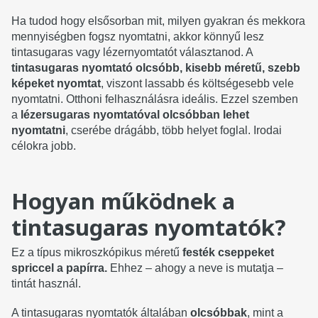
Ha tudod hogy elsősorban mit, milyen gyakran és mekkora
mennyiségben fogsz nyomtatni, akkor könnyű lesz
tintasugaras vagy lézernyomtatót választanod. A
tintasugaras nyomtató olcsóbb, kisebb méretű, szebb
képeket nyomtat
, viszont lassabb és költségesebb vele
nyomtatni. Otthoni felhasználásra ideális. Ezzel szemben
a
lézersugaras nyomtatóval olcsóbban lehet
nyomtatni
, cserébe drágább, több helyet foglal. Irodai
célokra jobb.
Hogyan működnek a
tintasugaras nyomtatók?
Ez a típus mikroszkópikus méretű
festék cseppeket
spriccel a papírra.
Ehhez – ahogy a neve is mutatja –
tintát használ.
A tintasugaras nyomtatók általában
olcsóbbak
, mint a