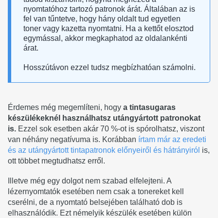
nyomtatóhoz tartozó patronok árát. Általában az is
fel van tűntetve, hogy hány oldalt tud egyetlen
toner vagy kazetta nyomtatni. Ha a kettőt elosztod
egymással, akkor megkaphatod az oldalankénti
árat.
Hosszútávon ezzel tudsz megbízhatóan számolni.
Érdemes még megemlíteni, hogy
a tintasugaras
készülékeknél használhatsz utángyártott patronokat
is.
Ezzel sok esetben akár 70 %-ot is spórolhatsz, viszont
van néhány negatívuma is. Korábban
írtam már az eredeti
és az utángyártott tintapatronok előnyeiről és hátrányiról
is,
ott többet megtudhatsz erről.
Illetve még egy dolgot nem szabad elfelejteni. A
lézernyomtatók esetében nem csak a tonereket kell
cserélni, de a nyomtató belsejében található dob is
elhasználódik. Ezt némelyik készülék esetében külön