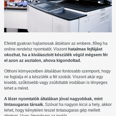
Efelett gyakran hajlamosak átsiklani az embere, főleg ha
online rendelsz nyomtatót. Viszont
hatalmas fejfájást
okozhat, ha a kiválasztott készülék végül mégsem fér
el azon az asztalon, ahova kigondoltad.
Otthoni környezetben általában fontosabb szempont, hogy
ne foglalja el a készülék a fél szobát. Viszont akár egy
kisebb, szűkösebb vagy zsúfoltabb irodában is lényeges
lehet a méret.
A lézer nyomtatók általában jóval nagyobbak, mint
tintasugaras társaik.
Szóval ha nagyon kicsi a hely, akkor
lehet, hogy kénytelen leszel tintasugaras gép mellett
dönteni. Vagy átrendezni az irodát.