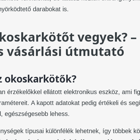
yörködtető darabokat is.
koskarkötőt vegyek? –
s vásárlási útmutató
z okoskarkötők?
n érzékelőkkel ellátott elektronikus eszköz, ami f
amétereit. A kapott adatokat pedig értékeli és seg
l, egészségesebb lehess.
nységek típusai különfélék lehetnek, így többek kö