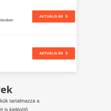
AKTUÁLIS ÁR
ításában
AKTUÁLIS ÁR
yek
ikük tartalmazza a
 is kielégítő,