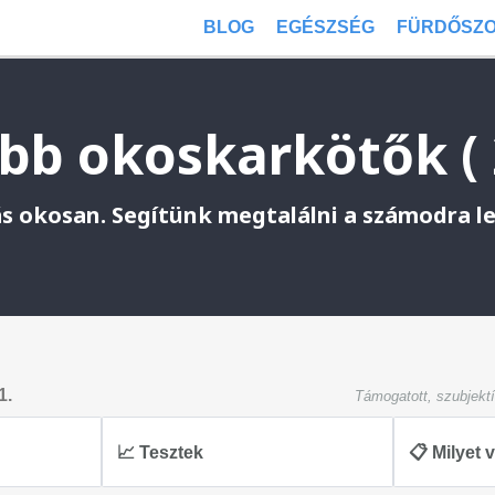
BLOG
EGÉSZSÉG
FÜRDŐSZ
bb okoskarkötők ( 
s okosan. Segítünk megtalálni a számodra l
1.
Támogatott, szubjekt
📈 Tesztek
📋 Milyet