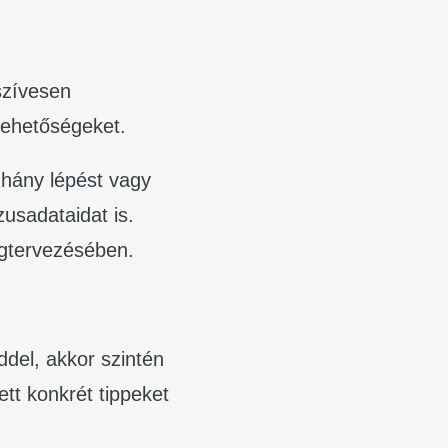
szívesen
 lehetőségeket.
 hány lépést vagy
zusadataidat is.
egtervezésében.
del, akkor szintén
tt konkrét tippeket