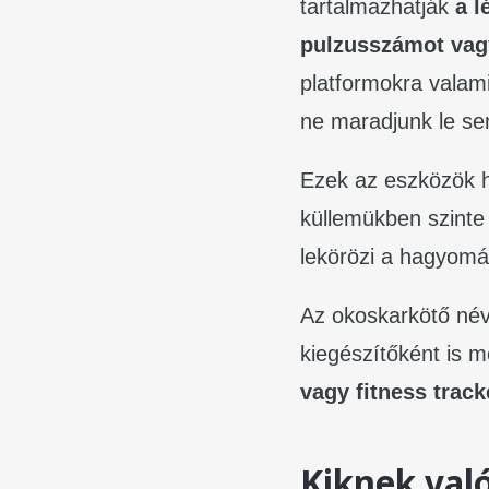
tartalmazhatják
a l
pulzusszámot vag
platformokra valam
ne maradjunk le se
Ezek az eszközök há
küllemükben szinte
lekörözi a hagyomá
Az okoskarkötő név 
kiegészítőként is m
vagy fitness track
Kiknek val