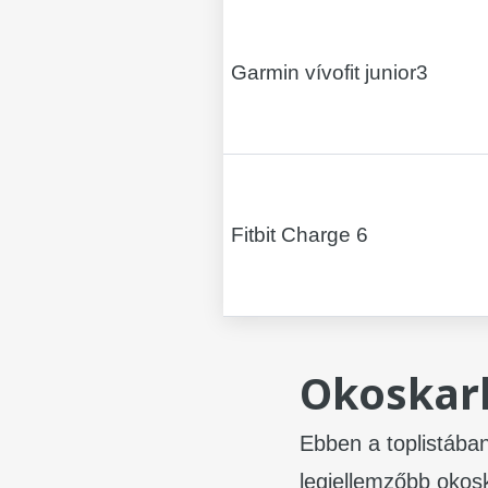
Garmin vívofit junior3
Fitbit Charge 6
Okoskar
Ebben a toplistába
legjellemzőbb okosk