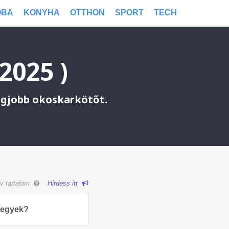
OBA
KONYHA
OTTHON
SPORT
TECH
2025 )
egjobb okoskarkötőt.
ív tartalom
Hirdess itt
 vegyek?