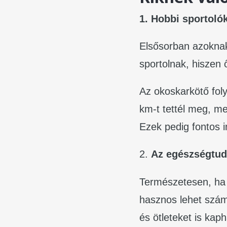
1. Hobbi sportoló
Elsősorban azoknak
sportolnak, hiszen 
Az okoskarkötő fol
km-t tettél meg, men
Ezek pedig fontos 
2.
Az egészségtu
Természetesen, ha 
hasznos lehet számo
és ötleteket is kap