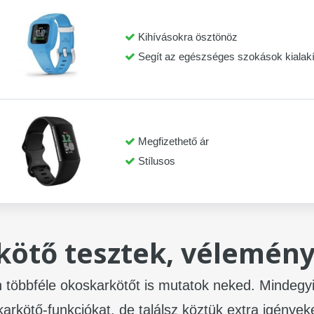
Kihívásokra ösztönöz
Segít az egészséges szokások kialak
Megfizethető ár
Stílusos
kötő tesztek, vélemén
n többféle okoskarkötőt is mutatok neked. Mindegy
arkötő-funkciókat, de találsz köztük extra igényeket