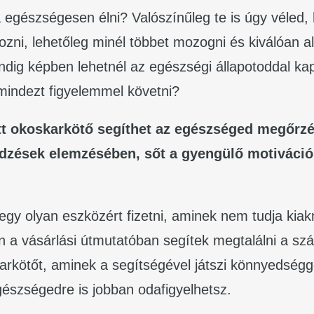
 egészségesen élni? Valószínűleg te is úgy véled, 
ozni, lehetőleg minél többet mozogni és kiválóan al
indig képben lehetnél az egészségi állapotoddal ka
mindezt figyelemmel követni?
ott okoskarkötő segíthet az egészséged megőrz
 edzések elemzésében, sőt a gyengülő motiváció
egy olyan eszközért fizetni, aminek nem tudja kiak
n a vásárlási útmutatóban segítek megtalálni a s
karkötőt, aminek a segítségével játszi könnyedség
gészségedre is jobban odafigyelhetsz.