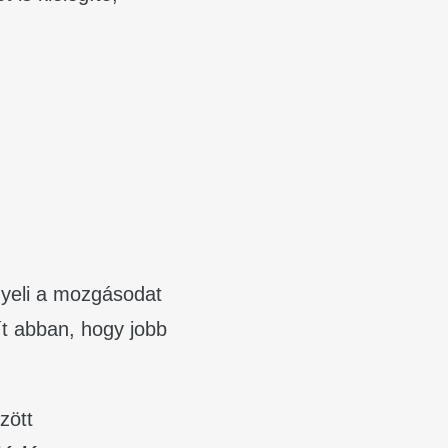
igyeli a mozgásodat
ít abban, hogy jobb
zött