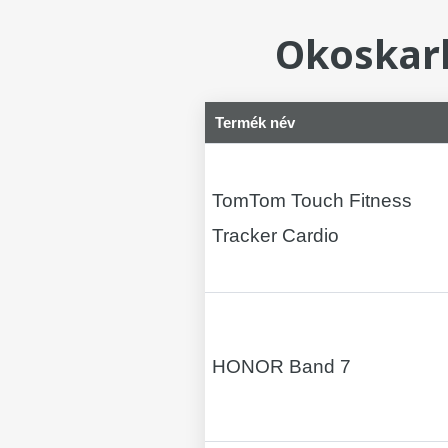
Okoskark
Termék név
TomTom Touch Fitness
Tracker Cardio
HONOR Band 7