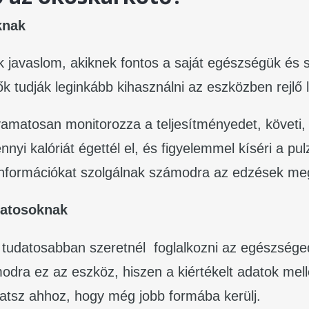
knak
 javaslom, akiknek fontos a saját egészségük és 
ők tudják leginkább kihasználni az eszközben rejlő
yamatosan monitorozza a teljesítményedet, követi,
nyi kalóriát égettél el, és figyelemmel kíséri a pul
információkat szolgálnak számodra az edzések m
datosoknak
tudatosabban szeretnél foglalkozni az egészséged
dra ez az eszköz, hiszen a kiértékelt adatok melle
hatsz ahhoz, hogy még jobb formába kerülj.