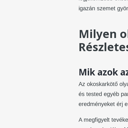
igazán szemet gyön
Milyen o
Részlete
Mik azok a
Az okoskarkötő olya
és tested egyéb par
eredményeket érj e
A megfigyelt tevéke