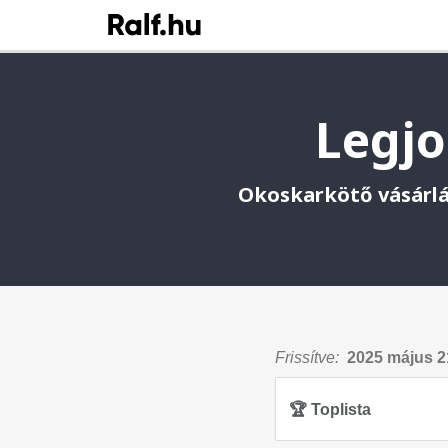
Legjo
Okoskarkötő vásárlá
Frissítve:
2025 május 2
🏆 Toplista