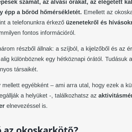
épések számát, az alvási órákat, az elégetett kal
y épp a bőröd hőmérsékletét.
Emellett az okosk
int a telefonunkra érkező
üzenetekről és hívásokró
mmilyen fontos információról.
rom részből állnak: a szíjból, a kijelzőből és az é
 alig különböznek egy hétköznapi órától. Tudásu
nyos társaikét.
mellett egyébként – ami arra utal, hogy ezek a kü
egállják a helyüket -, találkozhatsz az
aktivitásmé
er
elnevezéssel is.
ó az okoskarkötő?