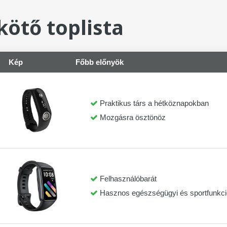
ötő toplista
Kép
Főbb előnyök
Praktikus társ a hétköznapokban
Mozgásra ösztönöz
Felhasználóbarát
Hasznos egészségügyi és sportfunkc