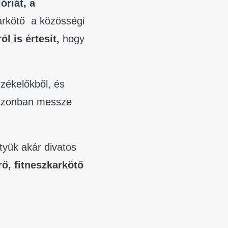
óriát, a
arkötő a közösségi
l is értesít,
hogy
rzékelőkből, és
k azonban messze
tyük akár divatos
rő, fitneszkarkötő