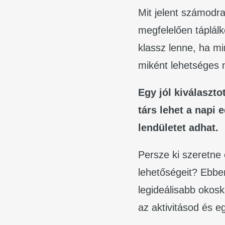
Mit jelent számodra
megfelelően táplálk
klassz lenne, ha m
miként lehetséges 
Egy jól kiválaszt
társ lehet a napi
lendületet adhat.
Persze ki szeretne 
lehetőségeit? Ebbe
legideálisabb okos
az aktivitásod és e