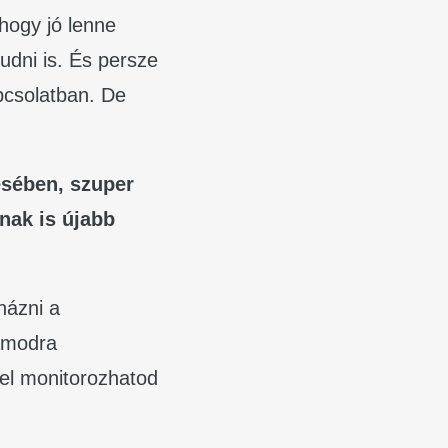
hogy jó lenne
udni is. És persze
pcsolatban. De
ésében, szuper
nak is újabb
názni a
zámodra
gel monitorozhatod