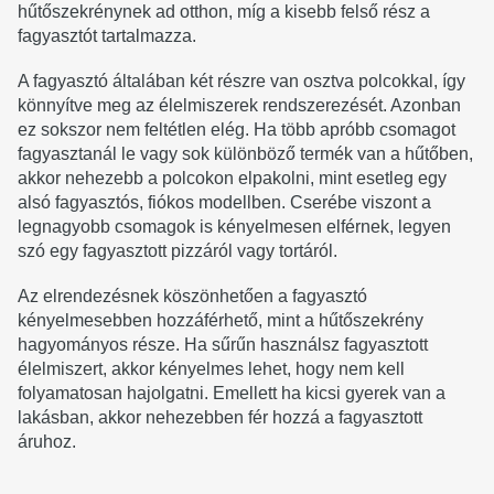
hűtőszekrénynek ad otthon, míg a kisebb felső rész a
fagyasztót tartalmazza.
A fagyasztó általában két részre van osztva polcokkal, így
könnyítve meg az élelmiszerek rendszerezését. Azonban
ez sokszor nem feltétlen elég. Ha több apróbb csomagot
fagyasztanál le vagy sok különböző termék van a hűtőben,
akkor nehezebb a polcokon elpakolni, mint esetleg egy
alsó fagyasztós, fiókos modellben. Cserébe viszont a
legnagyobb csomagok is kényelmesen elférnek, legyen
szó egy fagyasztott pizzáról vagy tortáról.
Az elrendezésnek köszönhetően a fagyasztó
kényelmesebben hozzáférhető, mint a hűtőszekrény
hagyományos része. Ha sűrűn használsz fagyasztott
élelmiszert, akkor kényelmes lehet, hogy nem kell
folyamatosan hajolgatni. Emellett ha kicsi gyerek van a
lakásban, akkor nehezebben fér hozzá a fagyasztott
áruhoz.