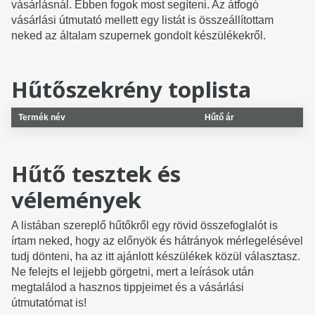
vásárlásnál. Ebben fogok most segíteni. Az átfogó
vásárlási útmutató mellett egy listát is összeállítottam
neked az általam szupernek gondolt készülékekről.
Hűtőszekrény toplista
Termék név
Hűtő ár
Hűtő tesztek és
vélemények
A listában szereplő hűtőkről egy rövid összefoglalót is
írtam neked, hogy az előnyök és hátrányok mérlegelésével
tudj dönteni, ha az itt ajánlott készülékek közül választasz.
Ne felejts el lejjebb görgetni, mert a leírások után
megtalálod a hasznos tippjeimet és a vásárlási
útmutatómat is!