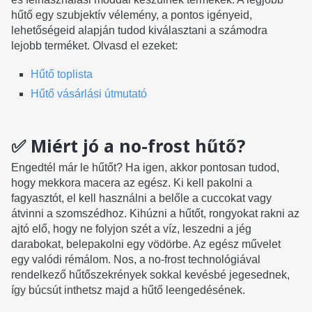
hűtő egy szubjektív vélemény, a pontos igényeid,
lehetőségeid alapján tudod kiválasztani a számodra
lejobb terméket. Olvasd el ezeket:
Hűtő toplista
Hűtő vásárlási útmutató
✅ Miért jó a no-frost hűtő?
Engedtél már le hűtőt? Ha igen, akkor pontosan tudod,
hogy mekkora macera az egész. Ki kell pakolni a
fagyasztót, el kell használni a belőle a cuccokat vagy
átvinni a szomszédhoz. Kihúzni a hűtőt, rongyokat rakni az
ajtó elő, hogy ne folyjon szét a víz, leszedni a jég
darabokat, belepakolni egy vödörbe. Az egész művelet
egy valódi rémálom. Nos, a no-frost technológiával
rendelkező hűtőszekrények sokkal kevésbé jegesednek,
így búcsút inthetsz majd a hűtő leengedésének.