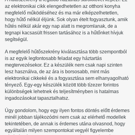
az elektronikai cikk elengedhetetlen az otthoni konyha
megfelelő működéséhez és ma már elképzelhetetlen,
hogy hűtő nélkül éljünk. Sok olyan ételt fogyasztunk, amik
hűtés nélkül akár egy nap alatt is megromlanak, de a
tegnapi kacsasült frissen tartásához is a hűtőnket hívjuk
segítségül.
A megfelelő hűtőszekrény kiválasztása több szempontból
is az egyik legfontosabb feladat egy háztartás
megtervezésekor. Ez a készülék nem csak napi szinten
lesz használva, de az ára is borsosabb, mint más
elektronikai cikkeké és a fogyasztása sem elhanyagolható
tényező. Egy-egy készülék között több tízezer forintos
különbségek lehetnek és teljesítményben is hatalmas
ingadozásokat tapasztalhatsz.
Úgy gondolom, hogy egy ilyen fontos döntés előtt érdemes
minél jobban tájékozódni nem csak az elérhető modellek
tekintetében, de annak is érdemes utána olvasnod, hogy
egyáltalán milyen szempontokat vegyél figyelembe