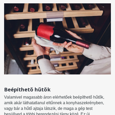
Beépíthető hűtők
Valamivel magasabb áron elérhetőek beépíthető hűtők,
amik akár láthatatlanul eltűnnek a konyhaszekrényben,
vagy bár a hűtő ajtaja látszik, de maga a gép test
besüllyed a többi berendezési tárgy közé. Ez új