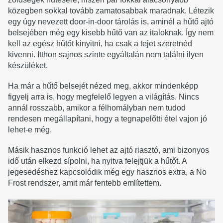
közegben sokkal tovább zamatosabbak maradnak. Létezik
egy úgy nevezett door-in-door tárolás is, aminél a hűtő ajtó
belsejében még egy kisebb hűtő van az italoknak. Így nem
kell az egész hűtőt kinyitni, ha csak a tejet szeretnéd
kivenni. Itthon sajnos szinte egyáltalán nem találni ilyen
készüléket.
Ha már a hűtő belsejét nézed meg, akkor mindenképp
figyelj arra is, hogy megfelelő legyen a világítás. Nincs
annál rosszabb, amikor a félhomályban nem tudod
rendesen megállapítani, hogy a tegnapelőtti étel vajon jó
lehet-e még.
Másik hasznos funkció lehet az ajtó riasztó, ami bizonyos
idő után elkezd sípolni, ha nyitva felejtjük a hűtőt. A
jegesedéshez kapcsolódik még egy hasznos extra, a No
Frost rendszer, amit már fentebb említettem.