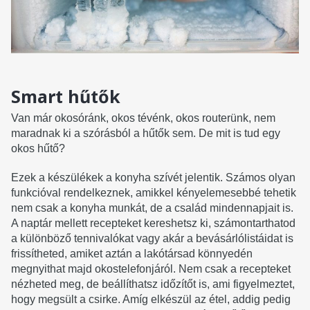
Smart hűtők
Van már okosóránk, okos tévénk, okos routerünk, nem
maradnak ki a szórásból a hűtők sem. De mit is tud egy
okos hűtő?
Ezek a készülékek a konyha szívét jelentik. Számos olyan
funkcióval rendelkeznek, amikkel kényelemesebbé tehetik
nem csak a konyha munkát, de a család mindennapjait is.
A naptár mellett recepteket kereshetsz ki, számontarthatod
a különböző tennivalókat vagy akár a bevásárlólistáidat is
frissítheted, amiket aztán a lakótársad könnyedén
megnyithat majd okostelefonjáról. Nem csak a recepteket
nézheted meg, de beállíthatsz időzítőt is, ami figyelmeztet,
hogy megsült a csirke. Amíg elkészül az étel, addig pedig