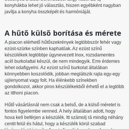
konyhákba lehet jó választás, hiszen egyébként nagyban
javítja a konyha összképét és harmóniáját.
A hűtő külső borítása és mérete
A piacon elérhető hűtőszekrények legtöbbször fehér vagy
ezüst-szürke színben kaphatóak. Az ezüst színű
készülékek legtöbbje úgynevezett Inox, rozsdamentes
acél burkolattal készül, de nem mindegyik. Erre érdemes
lehet odafigyelni. Az ezüst színű burkolat általában
könnyebben koszolódik, jobban meglátszik rajta egy-egy
ujjlenyomat vagy folt. Ha élénkebb színekben
gondolkozol, akkor piros készülékekből érhető el a legtöbb
az itthoni piacon.
Hűtő vásárlásnál nem csak a belső, de a külső méretet is
fontos figyelembe venned. A hely általában adott, hogy
hova kell beférjen a készülék. Itt számolj rá mindig néhány
centit felül és hátul, hogy a készülék körül szabad