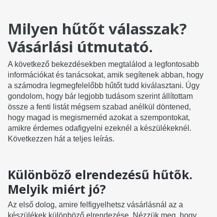
Milyen hűtőt válasszak?
Vásárlási útmutató.
A következő bekezdésekben megtalálod a legfontosabb
információkat és tanácsokat, amik segítenek abban, hogy
a számodra legmegfelelőbb hűtőt tudd kiválasztani. Úgy
gondolom, hogy bár legjobb tudásom szerint állítottam
össze a fenti listát mégsem szabad anélkül döntened,
hogy magad is megismernéd azokat a szempontokat,
amikre érdemes odafigyelni ezeknél a készülékeknél.
Következzen hát a teljes leírás.
Különböző elrendezésű hűtők.
Melyik miért jó?
Az első dolog, amire felfigyelhetsz vásárlásnál az a
készülékek különböző elrendezése. Nézzük meg, hogy