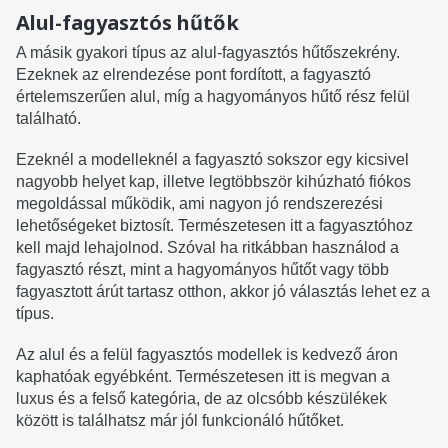
Alul-fagyasztós hűtők
A másik gyakori típus az alul-fagyasztós hűtőszekrény.
Ezeknek az elrendezése pont fordított, a fagyasztó
értelemszerűen alul, míg a hagyományos hűtő rész felül
található.
Ezeknél a modelleknél a fagyasztó sokszor egy kicsivel
nagyobb helyet kap, illetve legtöbbször kihúzható fiókos
megoldással működik, ami nagyon jó rendszerezési
lehetőségeket biztosít. Természetesen itt a fagyasztóhoz
kell majd lehajolnod. Szóval ha ritkábban használod a
fagyasztó részt, mint a hagyományos hűtőt vagy több
fagyasztott árút tartasz otthon, akkor jó választás lehet ez a
típus.
Az alul és a felül fagyasztós modellek is kedvező áron
kaphatóak egyébként. Természetesen itt is megvan a
luxus és a felső kategória, de az olcsóbb készülékek
között is találhatsz már jól funkcionáló hűtőket.