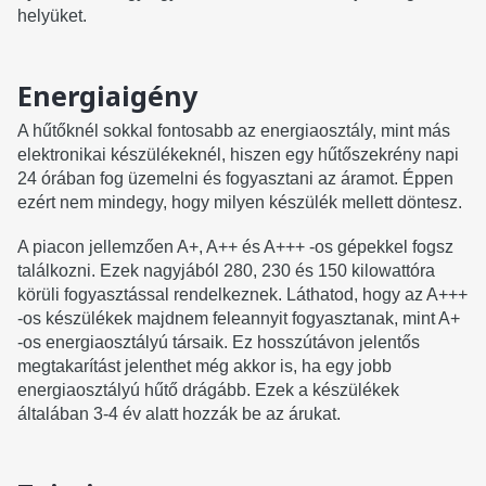
helyüket.
Energiaigény
A hűtőknél sokkal fontosabb az energiaosztály, mint más
elektronikai készülékeknél, hiszen egy hűtőszekrény napi
24 órában fog üzemelni és fogyasztani az áramot. Éppen
ezért nem mindegy, hogy milyen készülék mellett döntesz.
A piacon jellemzően A+, A++ és A+++ -os gépekkel fogsz
találkozni. Ezek nagyjából 280, 230 és 150 kilowattóra
körüli fogyasztással rendelkeznek. Láthatod, hogy az A+++
-os készülékek majdnem feleannyit fogyasztanak, mint A+
-os energiaosztályú társaik. Ez hosszútávon jelentős
megtakarítást jelenthet még akkor is, ha egy jobb
energiaosztályú hűtő drágább. Ezek a készülékek
általában 3-4 év alatt hozzák be az árukat.