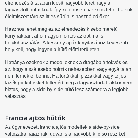
elrendezés általában kicsit nagyobb teret hagy a
fagyasztott holmiknak, így különösen hasznos lehet ha sok
élelmiszert tárolsz itt és sűrűn is használod őket.
Hasznos lehet még ez az elrendezés kisebb méretű
konyhákban, ahol nagyon fontos az optimális
helykihasználás. A keskeny ajtók kinyitásához kevesebb
hely kell, hogy legyen a hűtő előtti területen.
Hátránya ezeknek a modelleknek a drágább árfekvés és
az, hogy a szélesebb holmik nehezebben vagy egyáltalán
nem férnek el benne. Ha tortákkal, pizzákkal vagy teljes
fazék pörköltekkel töltenéd meg a fagyasztódat, akkor nem
biztos, hogy a side-by-side hűtő lesz számodra a legjobb
választás.
Francia ajtós hűtők
Az úgynevezett francia ajtós modellek a side-by-side
változatra hajaznak, ugyanis a nagyobbik felső rész két