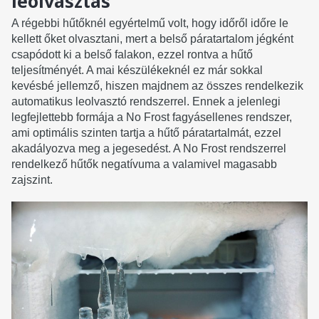
leolvasztás
A régebbi hűtőknél egyértelmű volt, hogy időről időre le
kellett őket olvasztani, mert a belső páratartalom jégként
csapódott ki a belső falakon, ezzel rontva a hűtő
teljesítményét. A mai készülékeknél ez már sokkal
kevésbé jellemző, hiszen majdnem az összes rendelkezik
automatikus leolvasztó rendszerrel. Ennek a jelenlegi
legfejlettebb formája a No Frost fagyásellenes rendszer,
ami optimális szinten tartja a hűtő páratartalmát, ezzel
akadályozva meg a jegesedést. A No Frost rendszerrel
rendelkező hűtők negatívuma a valamivel magasabb
zajszint.