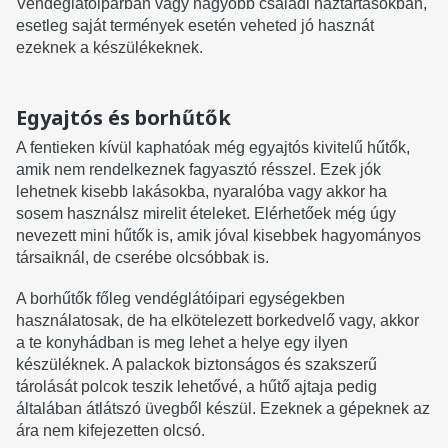
Vendéglátóiparban vagy nagyobb családi háztartásokban,
esetleg saját termények esetén veheted jó hasznát
ezeknek a készülékeknek.
Egyajtós és borhűtők
A fentieken kívül kaphatóak még egyajtós kivitelű hűtők,
amik nem rendelkeznek fagyasztó résszel. Ezek jók
lehetnek kisebb lakásokba, nyaralóba vagy akkor ha
sosem használsz mirelit ételeket. Elérhetőek még úgy
nevezett mini hűtők is, amik jóval kisebbek hagyományos
társaiknál, de cserébe olcsóbbak is.
A borhűtők főleg vendéglátóipari egységekben
használatosak, de ha elkötelezett borkedvelő vagy, akkor
a te konyhádban is meg lehet a helye egy ilyen
készüléknek. A palackok biztonságos és szakszerű
tárolását polcok teszik lehetővé, a hűtő ajtaja pedig
általában átlátszó üvegből készül. Ezeknek a gépeknek az
ára nem kifejezetten olcsó.