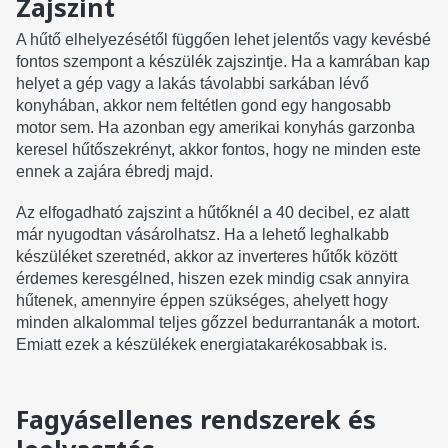
Zajszint
A hűtő elhelyezésétől függően lehet jelentős vagy kevésbé
fontos szempont a készülék zajszintje. Ha a kamrában kap
helyet a gép vagy a lakás távolabbi sarkában lévő
konyhában, akkor nem feltétlen gond egy hangosabb
motor sem. Ha azonban egy amerikai konyhás garzonba
keresel hűtőszekrényt, akkor fontos, hogy ne minden este
ennek a zajára ébredj majd.
Az elfogadható zajszint a hűtőknél a 40 decibel, ez alatt
már nyugodtan vásárolhatsz. Ha a lehető leghalkabb
készüléket szeretnéd, akkor az inverteres hűtők között
érdemes keresgélned, hiszen ezek mindig csak annyira
hűtenek, amennyire éppen szükséges, ahelyett hogy
minden alkalommal teljes gőzzel bedurrantanák a motort.
Emiatt ezek a készülékek energiatakarékosabbak is.
Fagyásellenes rendszerek és