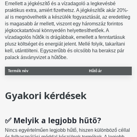
Emellett a jégkészítő és a vízadagoló a legkevésbé
praktikus extra, amiért fizethetsz. A jégkészítők akár 20%-
al is megnövelhetik a készülék fogyasztását, az eredetileg
is magasabb ár mellett, viszont egy háromszáz forintos
jégkockatartóval könnyedén helyettesíthetőek. A
vízadagolós hűtők is drágábbak, emellett a fenntartásuk
plusz költséget és energiát jelent. Mellé folyik, takarítani
kell, utántölteni. Egyszerűbb és olcsóbb ha beraksz pár
palack ásványvizet a hűtőbe.
Termék név
Hűtő ár
Gyakori kérdések
✅ Melyik a legjobb hűtő?
Nincs egyértelműen legjobb hűtő, hiszen különböző céllal
és felhasználási móddal készülnek termékek. A legjobb