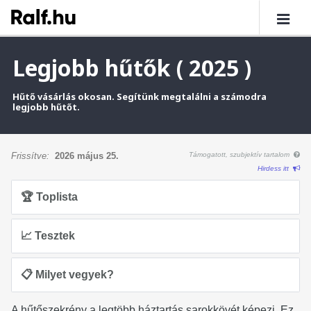
Legjobb hűtők ( 2025 )
Hűtő vásárlás okosan. Segítünk megtalálni a számodra
legjobb hűtőt.
Frissítve:
2026 május 25.
Támogatott, szubjektív tartalom
Hirdess itt
🏆 Toplista
📈 Tesztek
📋 Milyet vegyek?
A hűtőszekrény a legtöbb háztartás sarokkövét képezi. Ez