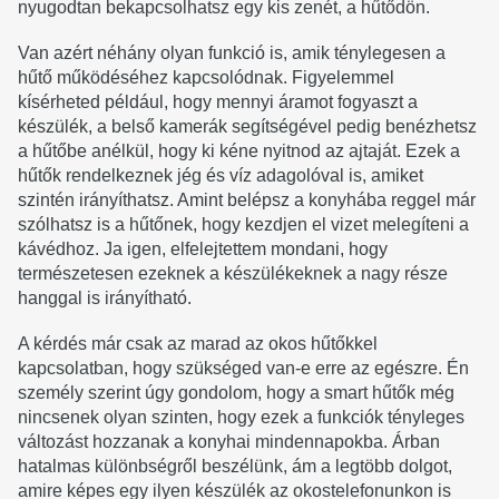
nyugodtan bekapcsolhatsz egy kis zenét, a hűtődön.
Van azért néhány olyan funkció is, amik ténylegesen a
hűtő működéséhez kapcsolódnak. Figyelemmel
kísérheted például, hogy mennyi áramot fogyaszt a
készülék, a belső kamerák segítségével pedig benézhetsz
a hűtőbe anélkül, hogy ki kéne nyitnod az ajtaját. Ezek a
hűtők rendelkeznek jég és víz adagolóval is, amiket
szintén irányíthatsz. Amint belépsz a konyhába reggel már
szólhatsz is a hűtőnek, hogy kezdjen el vizet melegíteni a
kávédhoz. Ja igen, elfelejtettem mondani, hogy
természetesen ezeknek a készülékeknek a nagy része
hanggal is irányítható.
A kérdés már csak az marad az okos hűtőkkel
kapcsolatban, hogy szükséged van-e erre az egészre. Én
személy szerint úgy gondolom, hogy a smart hűtők még
nincsenek olyan szinten, hogy ezek a funkciók tényleges
változást hozzanak a konyhai mindennapokba. Árban
hatalmas különbségről beszélünk, ám a legtöbb dolgot,
amire képes egy ilyen készülék az okostelefonunkon is