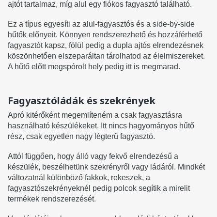
ajtót tartalmaz, míg alul egy fiókos fagyasztó található.
Ez a típus egyesíti az alul-fagyasztós és a side-by-side
hűtők előnyeit. Könnyen rendszerezhető és hozzáférhető
fagyasztót kapsz, fölül pedig a dupla ajtós elrendezésnek
köszönhetően elszeparáltan tárolhatod az élelmiszereket.
A hűtő előtt megspórolt hely pedig itt is megmarad.
Fagyasztóládák és szekrények
Apró kitérőként megemlíteném a csak fagyasztásra
használható készülékeket. Itt nincs hagyományos hűtő
rész, csak egyetlen nagy légterű fagyasztó.
Attól függően, hogy álló vagy fekvő elrendezésű a
készülék, beszélhetünk szekrényről vagy ládáról. Mindkét
változatnál különböző fakkok, rekeszek, a
fagyasztószekrényeknél pedig polcok segítik a mirelit
termékek rendszerezését.