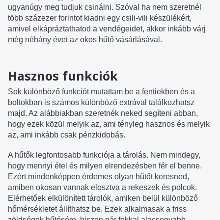
ugyanúgy meg tudjuk csinálni. Szóval ha nem szeretnél
több százezer forintot kiadni egy csili-vili készülékért,
amivel elkápráztathatod a vendégeidet, akkor inkább várj
még néhány évet az okos hűtő vásárlásával.
Hasznos funkciók
Sok különböző funkciót mutattam be a fentiekben és a
boltokban is számos különböző extrával találkozhatsz
majd. Az alábbiakban szeretnék neked segíteni abban,
hogy ezek közül melyik az, ami tényleg hasznos és melyik
az, ami inkább csak pénzkidobás.
A hűtők legfontosabb funkciója a tárolás. Nem mindegy,
hogy mennyi étel és milyen elrendezésben fér el benne.
Ezért mindenképpen érdemes olyan hűtőt keresned,
amiben okosan vannak elosztva a rekeszek és polcok.
Elérhetőek elkülönített tárolók, amiken belül különböző
hőmérsékletet állíthatsz be. Ezek alkalmasak a friss
zöldségek hűtésére, hiszen pár fokkal alacsonyabb