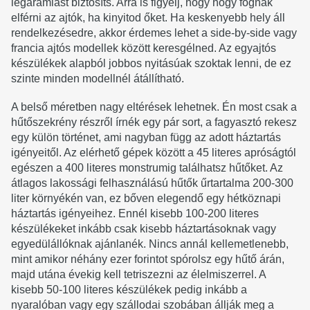
légáramlást biztosíts. Arra is figyelj, hogy hogy fognak
elférni az ajtók, ha kinyitod őket. Ha keskenyebb hely áll
rendelkezésedre, akkor érdemes lehet a side-by-side vagy
francia ajtós modellek között keresgélned. Az egyajtós
készülékek alapból jobbos nyitásúak szoktak lenni, de ez
szinte minden modellnél átállítható.
A belső méretben nagy eltérések lehetnek. Én most csak a
hűtőszekrény részről írnék egy pár sort, a fagyasztó rekesz
egy külön történet, ami nagyban függ az adott háztartás
igényeitől. Az elérhető gépek között a 45 literes apróságtól
egészen a 400 literes monstrumig találhatsz hűtőket. Az
átlagos lakossági felhasználású hűtők űrtartalma 200-300
liter környékén van, ez bőven elegendő egy hétköznapi
háztartás igényeihez. Ennél kisebb 100-200 literes
készülékeket inkább csak kisebb háztartásoknak vagy
egyedülállóknak ajánlanék. Nincs annál kellemetlenebb,
mint amikor néhány ezer forintot spórolsz egy hűtő árán,
majd utána évekig kell tetriszezni az élelmiszerrel. A
kisebb 50-100 literes készülékek pedig inkább a
nyaralóban vagy egy szállodai szobában állják meg a