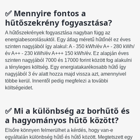
✅ Mennyire fontos a
hűtőszekrény fogyasztása?
A hűtőszekrények fogyasztása nagyban függ az
energiabesorolásuktól. Egy átlag méretű hűtőnél ez éves
szinten nagyjából így alakul: A - 350 kWh/év A+ - 280 kWh/
év A++ - 230 kWh/év A+++ 150 kWh/év. Ez alapján éves
szinten nagyjából 7000 és 17000 forint között fog alakulni
a tényleges költség. Egy energiatakarékosabb hűtő így
nagyjából 3 év alatt hozza majd vissza azt, amennyivel
többe kerül. Innentől pedig megfelezi a további
költségeidet.
✅ Mi a különbség az borhűtő és
a hagyományos hűtő között?
Elsőre könnyen felmerülhet a kérdés, hogy van-e
egyáltalán különbség hűtő és hűtő között. Megtetszett egy